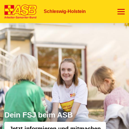
Direkt
zum
Schleswig-Holstein
Inhalt
Dein FSJ beim ASB
Jetzt informieren und mitmachen