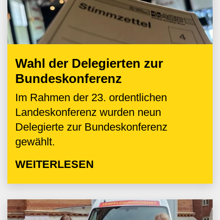
Wahl der Delegierten zur
Bundeskonferenz
Im Rahmen der 23. ordentlichen
Landeskonferenz wurden neun
Delegierte zur Bundeskonferenz
gewählt.
WEITERLESEN